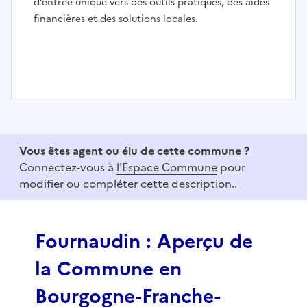
d’entrée unique vers des outils pratiques, des aides
financières et des solutions locales.
I
t
e
Vous êtes agent ou élu de cette commune ?
m
Connectez-vous à
l'Espace Commune
pour
1
modifier ou compléter cette description..
o
f
3
Fournaudin : Aperçu de
la Commune en
Bourgogne-Franche-