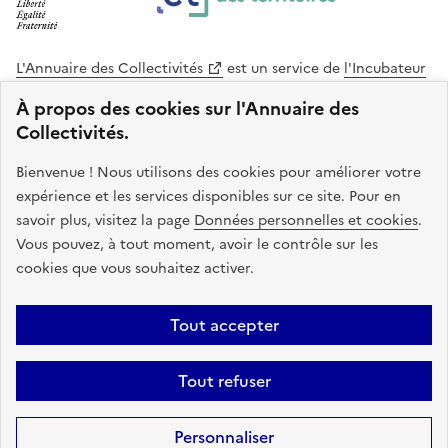
L'Annuaire des Collectivités
est un service de
l'Incubateur
des Territoires
, une mission de
l'Agence Nationale de la
À propos des cookies sur l'Annuaire des
Cohésion des Territoires
. Le code source de ce site web
Collectivités.
est disponible en licence libre. Le design de ce site est conçu
avec le système de design de l’État.
Bienvenue ! Nous utilisons des cookies pour améliorer votre
expérience et les services disponibles sur ce site. Pour en
legifrance.gouv.fr
info.gouv.fr
savoir plus, visitez la page
Données personnelles et cookies
.
Vous pouvez, à tout moment, avoir le contrôle sur les
service-public.gouv.fr
data.gouv.fr
cookies que vous souhaitez activer.
Plan du site
Accessibilite : non conforme
Mentions légales
Tout accepter
Politique de confidentialité
Gestion des cookies
FAQ
Kit de
Tout refuser
communication
Statistiques
Code source
Sauf mention contraire, tous les contenus de ce site sont sous
licence
Personnaliser
etalab-2.0