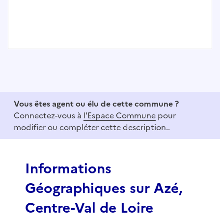
I
t
e
m
1
Vous êtes agent ou élu de cette commune ?
o
Connectez-vous à
l'Espace Commune
pour
f
modifier ou compléter cette description..
3
Informations
Géographiques sur Azé,
Centre-Val de Loire