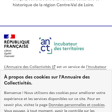
historique de la région Centre-Val de Loire.
RÉPUBLIQUE
FRANÇAISE
L'Annuaire des Collectivités
est un service de
l'Incubateur
des Territoires
, une mission de
l'Agence Nationale de la
À propos des cookies sur l'Annuaire des
Cohésion des Territoires
. Le code source de ce site web
Collectivités.
est disponible en licence libre. Le design de ce site est conçu
avec le système de design de l’État.
Bienvenue ! Nous utilisons des cookies pour améliorer votre
expérience et les services disponibles sur ce site. Pour en
legifrance.gouv.fr
info.gouv.fr
savoir plus, visitez la page
Données personnelles et cookies
.
Vous pouvez, à tout moment, avoir le contrôle sur les