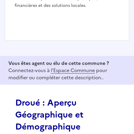
financières et des solutions locales.
I
t
e
Vous êtes agent ou élu de cette commune ?
m
Connectez-vous à
l'Espace Commune
pour
1
modifier ou compléter cette description..
o
f
3
Droué : Aperçu
Géographique et
Démographique