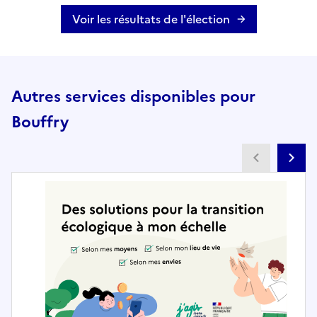
Voir les résultats de l'élection
Autres services disponibles pour
Bouffry
Partenai
Pa