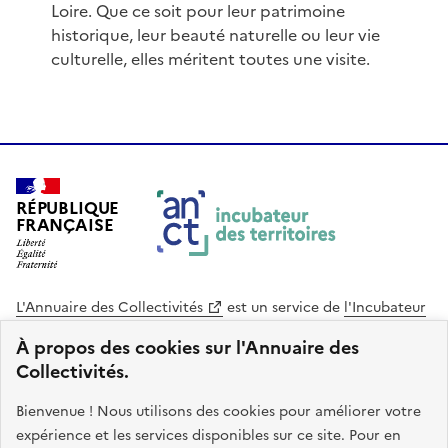
Loire. Que ce soit pour leur patrimoine
historique, leur beauté naturelle ou leur vie
culturelle, elles méritent toutes une visite.
RÉPUBLIQUE
FRANÇAISE
L'Annuaire des Collectivités
est un service de
l'Incubateur
des Territoires
, une mission de
l'Agence Nationale de la
À propos des cookies sur l'Annuaire des
Cohésion des Territoires
. Le code source de ce site web
Collectivités.
est disponible en licence libre. Le design de ce site est conçu
avec le système de design de l’État.
Bienvenue ! Nous utilisons des cookies pour améliorer votre
expérience et les services disponibles sur ce site. Pour en