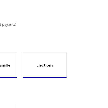
t payants).
amille
Élections