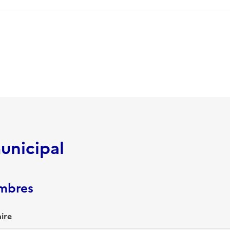
unicipal
embres
aire