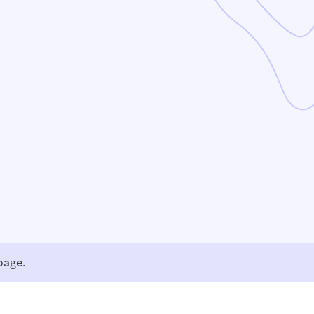
page.