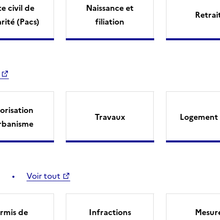
e civil de
Naissance et
Retrai
arité (Pacs)
filiation
orisation
Travaux
Logement 
rbanisme
Voir tout
rmis de
Infractions
Mesur