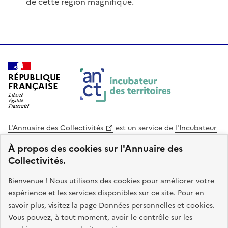
de cette région magnifique.
RÉPUBLIQUE
FRANÇAISE
L'Annuaire des Collectivités
est un service de
l'Incubateur
des Territoires
, une mission de
l'Agence Nationale de la
À propos des cookies sur l'Annuaire des
Cohésion des Territoires
. Le code source de ce site web
Collectivités.
est disponible en licence libre. Le design de ce site est conçu
avec le système de design de l’État.
Bienvenue ! Nous utilisons des cookies pour améliorer votre
expérience et les services disponibles sur ce site. Pour en
legifrance.gouv.fr
info.gouv.fr
savoir plus, visitez la page
Données personnelles et cookies
.
Vous pouvez, à tout moment, avoir le contrôle sur les
service-public.gouv.fr
data.gouv.fr