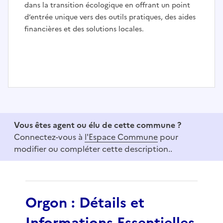
dans la transition écologique en offrant un point
d’entrée unique vers des outils pratiques, des aides
financières et des solutions locales.
I
t
e
Vous êtes agent ou élu de cette commune ?
m
Connectez-vous à
l'Espace Commune
pour
1
modifier ou compléter cette description..
o
f
3
Orgon : Détails et
Informations Essentielles