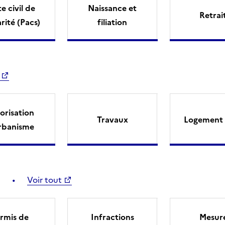
e civil de
Naissance et
Retrai
arité (Pacs)
filiation
orisation
Travaux
Logement 
rbanisme
Voir tout
rmis de
Infractions
Mesur