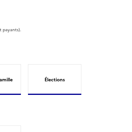
t payants).
amille
Élections