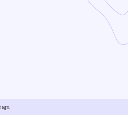
page.