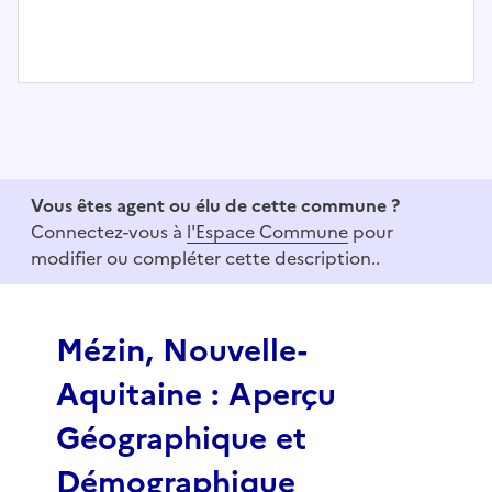
I
t
e
m
1
Vous êtes agent ou élu de cette commune ?
o
Connectez-vous à
l'Espace Commune
pour
f
modifier ou compléter cette description..
3
Mézin, Nouvelle-
Aquitaine : Aperçu
Géographique et
Démographique