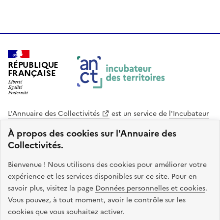
RÉPUBLIQUE
FRANÇAISE
L'Annuaire des Collectivités
est un service de
l'Incubateur
des Territoires
, une mission de
l'Agence Nationale de la
À propos des cookies sur l'Annuaire des
Cohésion des Territoires
. Le code source de ce site web
Collectivités.
est disponible en licence libre. Le design de ce site est conçu
avec le système de design de l’État.
Bienvenue ! Nous utilisons des cookies pour améliorer votre
expérience et les services disponibles sur ce site. Pour en
legifrance.gouv.fr
info.gouv.fr
savoir plus, visitez la page
Données personnelles et cookies
.
Vous pouvez, à tout moment, avoir le contrôle sur les
service-public.gouv.fr
data.gouv.fr
cookies que vous souhaitez activer.