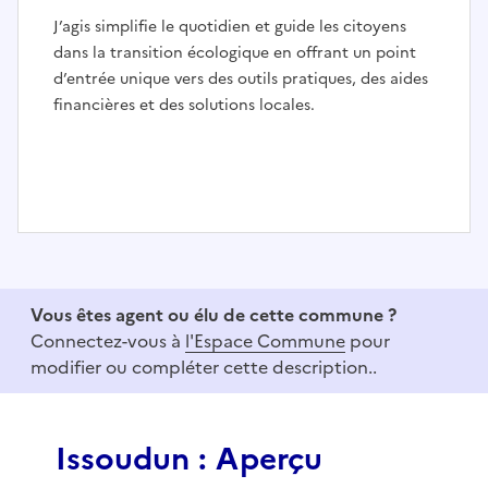
J’agis simplifie le quotidien et guide les citoyens
dans la transition écologique en offrant un point
d’entrée unique vers des outils pratiques, des aides
financières et des solutions locales.
I
t
e
Vous êtes agent ou élu de cette commune ?
m
Connectez-vous à
l'Espace Commune
pour
1
modifier ou compléter cette description..
o
f
3
Issoudun : Aperçu