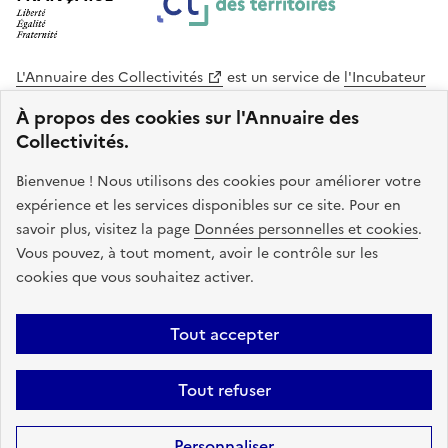
L'Annuaire des Collectivités
est un service de
l'Incubateur
des Territoires
, une mission de
l'Agence Nationale de la
À propos des cookies sur l'Annuaire des
Cohésion des Territoires
. Le code source de ce site web
Collectivités.
est disponible en licence libre. Le design de ce site est conçu
avec le système de design de l’État.
Bienvenue ! Nous utilisons des cookies pour améliorer votre
expérience et les services disponibles sur ce site. Pour en
legifrance.gouv.fr
info.gouv.fr
savoir plus, visitez la page
Données personnelles et cookies
.
Vous pouvez, à tout moment, avoir le contrôle sur les
service-public.gouv.fr
data.gouv.fr
cookies que vous souhaitez activer.
Plan du site
Accessibilite : non conforme
Mentions légales
Tout accepter
Politique de confidentialité
Gestion des cookies
FAQ
Kit de
Tout refuser
communication
Statistiques
Code source
Sauf mention contraire, tous les contenus de ce site sont sous
licence
Personnaliser