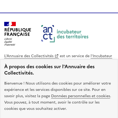
RÉPUBLIQUE
FRANÇAISE
L'Annuaire des Collectivités
est un service de
l'Incubateur
des Territoires
, une mission de
l'Agence Nationale de la
À propos des cookies sur l'Annuaire des
Cohésion des Territoires
. Le code source de ce site web
Collectivités.
est disponible en licence libre. Le design de ce site est conçu
avec le système de design de l’État.
Bienvenue ! Nous utilisons des cookies pour améliorer votre
expérience et les services disponibles sur ce site. Pour en
legifrance.gouv.fr
info.gouv.fr
savoir plus, visitez la page
Données personnelles et cookies
.
Vous pouvez, à tout moment, avoir le contrôle sur les
service-public.gouv.fr
data.gouv.fr
cookies que vous souhaitez activer.