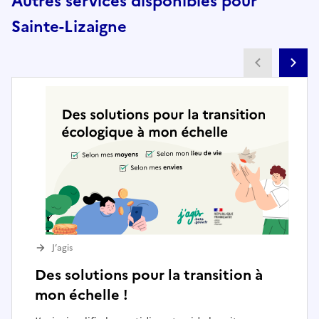
Autres services disponibles pour
Sainte-Lizaigne
Partenai
Pa
J’agis
Des solutions pour la transition à
mon échelle !