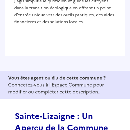
J’agis simplifie le quotidien et guide les citoyens
dans la transition écologique en offrant un point
d’entrée unique vers des outils pratiques, des aides
financières et des solutions locales.
I
t
e
Vous êtes agent ou élu de cette commune ?
m
Connectez-vous à
l'Espace Commune
pour
1
modifier ou compléter cette description..
o
f
3
Sainte-Lizaigne : Un
Aperçu de la Commune