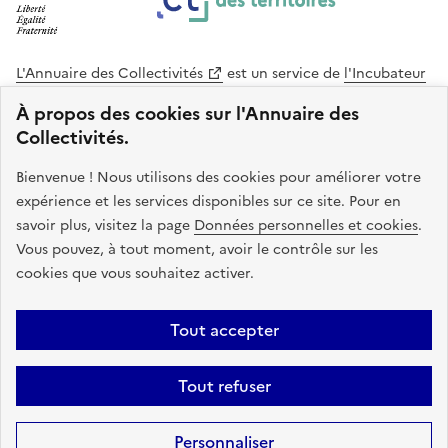
L'Annuaire des Collectivités
est un service de
l'Incubateur
des Territoires
, une mission de
l'Agence Nationale de la
À propos des cookies sur l'Annuaire des
Cohésion des Territoires
. Le code source de ce site web
Collectivités.
est disponible en licence libre. Le design de ce site est conçu
avec le système de design de l’État.
Bienvenue ! Nous utilisons des cookies pour améliorer votre
expérience et les services disponibles sur ce site. Pour en
legifrance.gouv.fr
info.gouv.fr
savoir plus, visitez la page
Données personnelles et cookies
.
Vous pouvez, à tout moment, avoir le contrôle sur les
service-public.gouv.fr
data.gouv.fr
cookies que vous souhaitez activer.
Plan du site
Accessibilite : non conforme
Mentions légales
Tout accepter
Politique de confidentialité
Gestion des cookies
FAQ
Kit de
Tout refuser
communication
Statistiques
Code source
Sauf mention contraire, tous les contenus de ce site sont sous
licence
Personnaliser