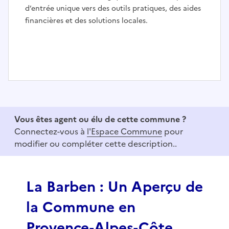
d’entrée unique vers des outils pratiques, des aides
financières et des solutions locales.
I
t
e
Vous êtes agent ou élu de cette commune ?
m
Connectez-vous à
l'Espace Commune
pour
1
modifier ou compléter cette description..
o
f
3
La Barben : Un Aperçu de
la Commune en
Provence-Alpes-Côte