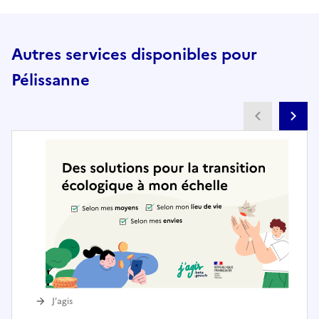
Autres services disponibles pour
Pélissanne
Partenai
Pa
J’agis