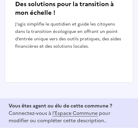
Des solutions pour la transition à
mon échelle !
J’agis simplifie le quotidien et guide les citoyens
dans la transition écologique en offrant un point
d’entrée unique vers des outils pratiques, des aides
financières et des solutions locales.
I
t
e
Vous êtes agent ou élu de cette commune ?
m
Connectez-vous à
l'Espace Commune
pour
1
modifier ou compléter cette description..
o
f
3