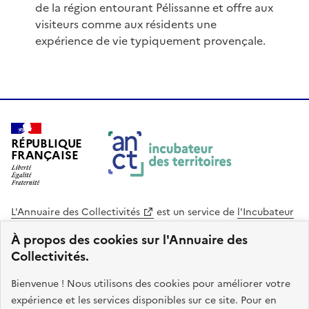
de la région entourant Pélissanne et offre aux
visiteurs comme aux résidents une
expérience de vie typiquement provençale.
RÉPUBLIQUE
FRANÇAISE
L'Annuaire des Collectivités
est un service de
l'Incubateur
des Territoires
, une mission de
l'Agence Nationale de la
À propos des cookies sur l'Annuaire des
Cohésion des Territoires
. Le code source de ce site web
Collectivités.
est disponible en licence libre. Le design de ce site est conçu
avec le système de design de l’État.
Bienvenue ! Nous utilisons des cookies pour améliorer votre
expérience et les services disponibles sur ce site. Pour en