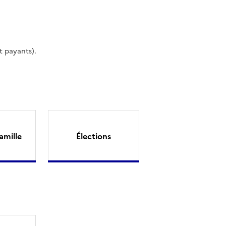
t payants).
amille
Élections