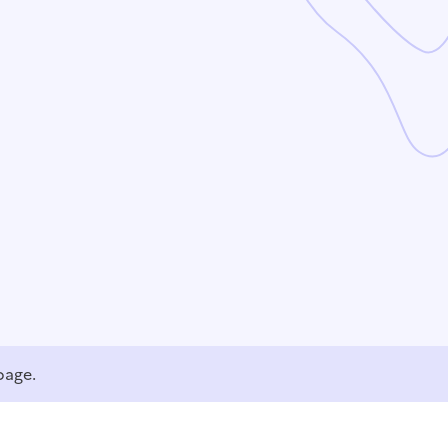
page.