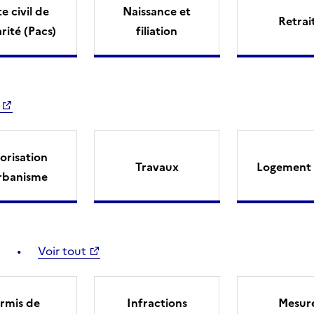
e civil de
Naissance et
Retrai
arité (Pacs)
filiation
orisation
Travaux
Logement 
rbanisme
Voir tout
rmis de
Infractions
Mesur