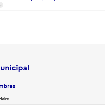
)
unicipal
embres
Maire