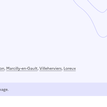
ron
,
Marcilly-en-Gault
,
Villeherviers
,
Loreux
page.