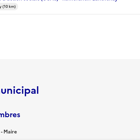
 (10 km)
unicipal
embres
- Maire