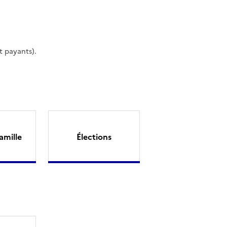
t payants).
amille
Élections