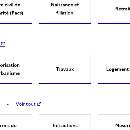
e civil de
Naissance et
Retrai
arité (Pacs)
filiation
orisation
Travaux
Logement 
rbanisme
Voir tout
rmis de
Infractions
Mesur