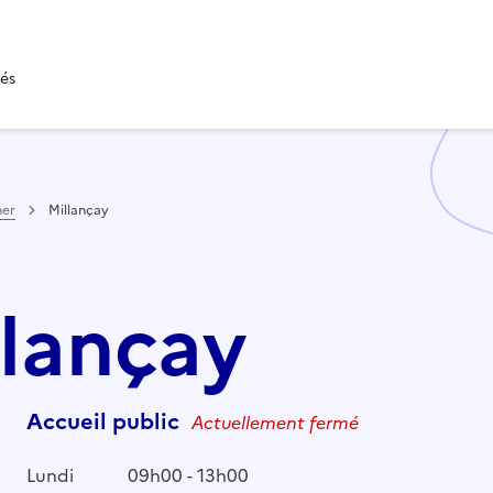
tés
her
Millançay
llançay
Accueil public
Actuellement fermé
Lundi
09h00 - 13h00