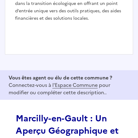
dans la transition écologique en offrant un point
d’entrée unique vers des outils pratiques, des aides
financières et des solutions locales.
I
t
e
Vous êtes agent ou élu de cette commune ?
m
Connectez-vous à
l'Espace Commune
pour
1
modifier ou compléter cette description..
o
f
3
Marcilly-en-Gault : Un
Aperçu Géographique et