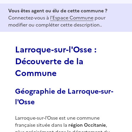
e
Vous êtes agent ou élu de cette commune ?
m
Connectez-vous à
l'Espace Commune
pour
1
modifier ou compléter cette description..
o
f
3
Larroque-sur-l'Osse :
Découverte de la
Commune
Géographie de Larroque-sur-
l'Osse
Larroque-sur-l'Osse est une commune
française située dans la
région Occitanie
,