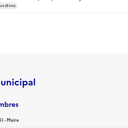
ce (6 km)
unicipal
embres
 - Maire