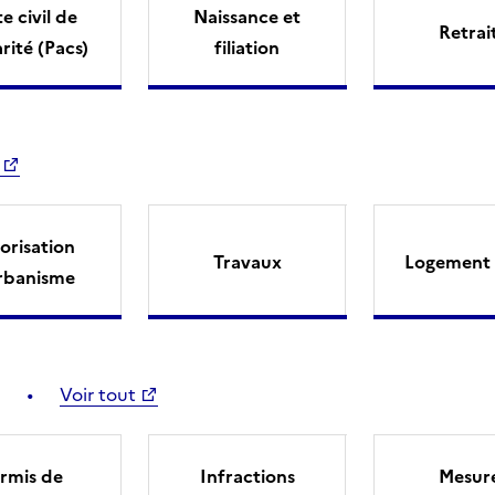
e civil de
Naissance et
Retrai
arité (Pacs)
filiation
orisation
Travaux
Logement 
rbanisme
Voir tout
rmis de
Infractions
Mesur