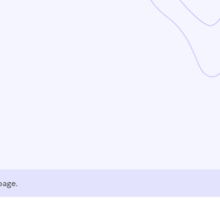
page.