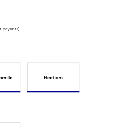
t payants).
amille
Élections