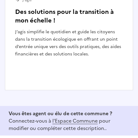
J’agis
Des solutions pour la transition à
mon échelle !
J’agis simplifie le quotidien et guide les citoyens
dans la transition écologique en offrant un point
d’entrée unique vers des outils pratiques, des aides
financières et des solutions locales.
I
t
e
Vous êtes agent ou élu de cette commune ?
m
Connectez-vous à
l'Espace Commune
pour
1
modifier ou compléter cette description..
o