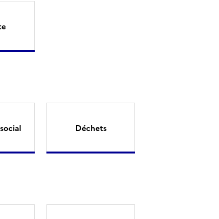
te
social
Déchets