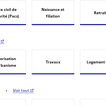
e civil de
Naissance et
Retrai
arité (Pacs)
filiation
orisation
Travaux
Logement 
rbanisme
Voir tout