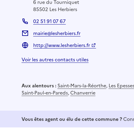
6 rue du Tourniquet
85502 Les Herbiers
02 51 91 07 67
mairie@lesherbiers.fr
http://www.lesherbiers.fr
Voir les autres contacts utiles
Aux alentours :
Saint-Mars-la-Réorthe
,
Les Epesse
Saint-Paul-en-Pareds
,
Chanverrie
Vous êtes agent ou élu de cette commune ?
Conn