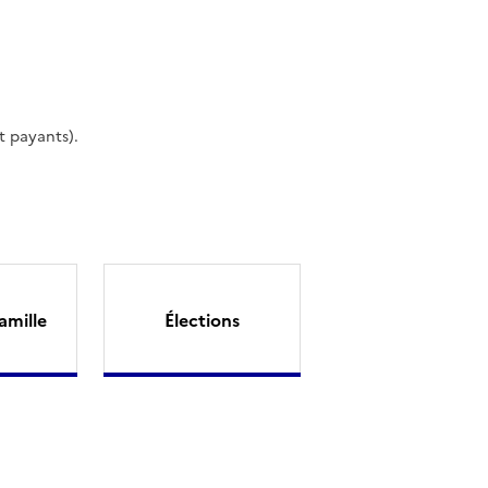
t payants).
amille
Élections