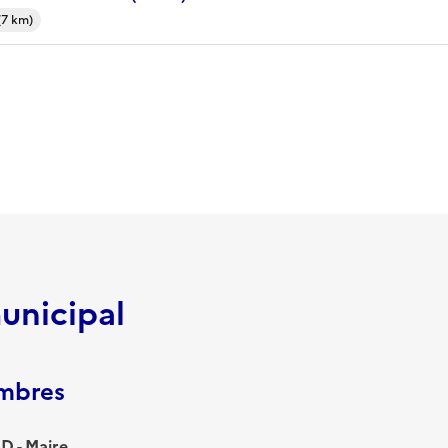
(7 km)
unicipal
embres
 - Maire