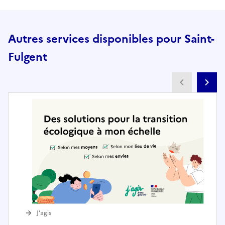
Autres services disponibles pour Saint-
Fulgent
Partenai
Pa
J’agis