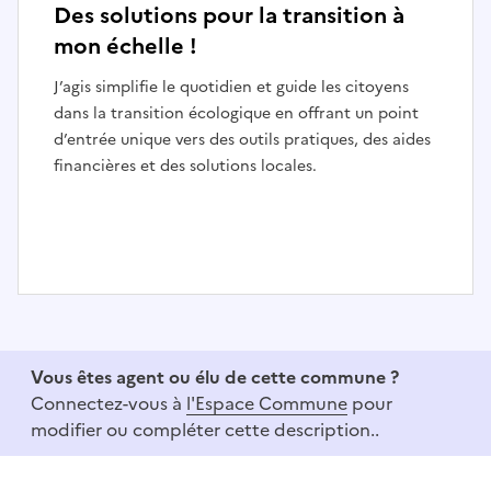
Des solutions pour la transition à
mon échelle !
J’agis simplifie le quotidien et guide les citoyens
dans la transition écologique en offrant un point
d’entrée unique vers des outils pratiques, des aides
financières et des solutions locales.
I
t
e
Vous êtes agent ou élu de cette commune ?
m
Connectez-vous à
l'Espace Commune
pour
1
modifier ou compléter cette description..
o
f