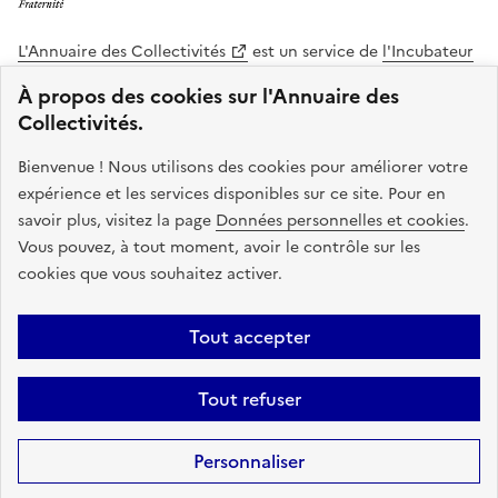
L'Annuaire des Collectivités
est un service de
l'Incubateur
des Territoires
, une mission de
l'Agence Nationale de la
À propos des cookies sur l'Annuaire des
Cohésion des Territoires
. Le code source de ce site web
Collectivités.
est disponible en licence libre. Le design de ce site est conçu
avec le système de design de l’État.
Bienvenue ! Nous utilisons des cookies pour améliorer votre
expérience et les services disponibles sur ce site. Pour en
legifrance.gouv.fr
info.gouv.fr
savoir plus, visitez la page
Données personnelles et cookies
.
Vous pouvez, à tout moment, avoir le contrôle sur les
service-public.gouv.fr
data.gouv.fr
cookies que vous souhaitez activer.
Plan du site
Accessibilite : non conforme
Mentions légales
Tout accepter
Politique de confidentialité
Gestion des cookies
FAQ
Kit de
Tout refuser
communication
Statistiques
Code source
Sauf mention contraire, tous les contenus de ce site sont sous
licence
Personnaliser
etalab-2.0