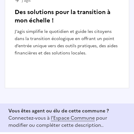
J’agis
Des solutions pour la transition à
mon échelle !
J’agis simplifie le quotidien et guide les citoyens
dans la transition écologique en offrant un point
d’entrée unique vers des outils pratiques, des aides
financières et des solutions locales.
I
t
e
Vous êtes agent ou élu de cette commune ?
m
Connectez-vous à
l'Espace Commune
pour
1
modifier ou compléter cette description..
o