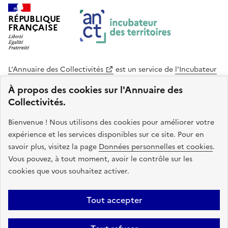
RÉPUBLIQUE
FRANÇAISE
L'Annuaire des Collectivités
est un service de
l'Incubateur
des Territoires
, une mission de
l'Agence Nationale de la
À propos des cookies sur l'Annuaire des
Cohésion des Territoires
. Le code source de ce site web
Collectivités.
est disponible en licence libre. Le design de ce site est conçu
avec le système de design de l’État.
Bienvenue ! Nous utilisons des cookies pour améliorer votre
expérience et les services disponibles sur ce site. Pour en
legifrance.gouv.fr
info.gouv.fr
savoir plus, visitez la page
Données personnelles et cookies
.
Vous pouvez, à tout moment, avoir le contrôle sur les
service-public.gouv.fr
data.gouv.fr
cookies que vous souhaitez activer.
Plan du site
Accessibilite : non conforme
Mentions légales
Tout accepter
Politique de confidentialité
Gestion des cookies
FAQ
Kit de