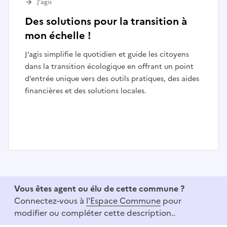
J’agis
Des solutions pour la transition à
mon échelle !
J’agis simplifie le quotidien et guide les citoyens
dans la transition écologique en offrant un point
d’entrée unique vers des outils pratiques, des aides
financières et des solutions locales.
I
t
e
Vous êtes agent ou élu de cette commune ?
m
Connectez-vous à
l'Espace Commune
pour
1
modifier ou compléter cette description..
o