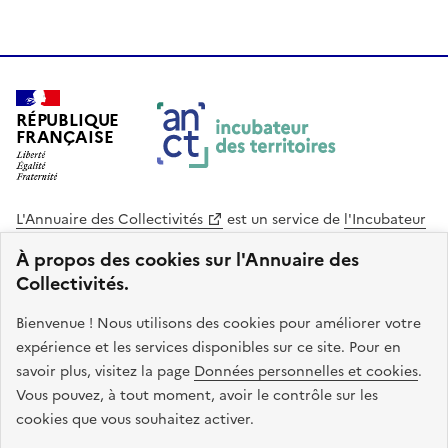
RÉPUBLIQUE
FRANÇAISE
L'Annuaire des Collectivités
est un service de
l'Incubateur
des Territoires
, une mission de
l'Agence Nationale de la
À propos des cookies sur l'Annuaire des
Cohésion des Territoires
. Le code source de ce site web
Collectivités.
est disponible en licence libre. Le design de ce site est conçu
avec le système de design de l’État.
Bienvenue ! Nous utilisons des cookies pour améliorer votre
expérience et les services disponibles sur ce site. Pour en
legifrance.gouv.fr
info.gouv.fr
savoir plus, visitez la page
Données personnelles et cookies
.
Vous pouvez, à tout moment, avoir le contrôle sur les
service-public.gouv.fr
data.gouv.fr
cookies que vous souhaitez activer.