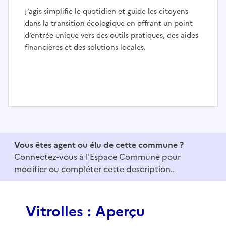
J’agis simplifie le quotidien et guide les citoyens
dans la transition écologique en offrant un point
d’entrée unique vers des outils pratiques, des aides
financières et des solutions locales.
I
t
e
Vous êtes agent ou élu de cette commune ?
m
Connectez-vous à
l'Espace Commune
pour
1
modifier ou compléter cette description..
o
f
3
Vitrolles : Aperçu