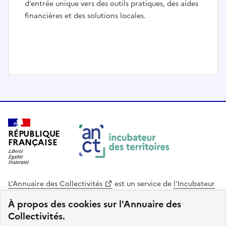
d’entrée unique vers des outils pratiques, des aides
financières et des solutions locales.
I
t
e
m
1
RÉPUBLIQUE
o
FRANÇAISE
f
3
L'Annuaire des Collectivités
est un service de
l'Incubateur
des Territoires
, une mission de
l'Agence Nationale de la
À propos des cookies sur l'Annuaire des
Cohésion des Territoires
. Le code source de ce site web
Collectivités.
est disponible en licence libre. Le design de ce site est conçu