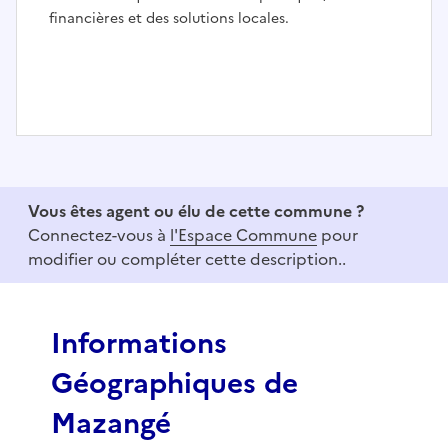
financières et des solutions locales.
I
t
e
Vous êtes agent ou élu de cette commune ?
m
Connectez-vous à
l'Espace Commune
pour
1
modifier ou compléter cette description..
o
f
3
Informations
Géographiques de
Mazangé