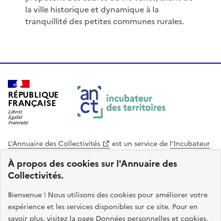
la ville historique et dynamique à la
tranquillité des petites communes rurales.
RÉPUBLIQUE
FRANÇAISE
L'Annuaire des Collectivités
est un service de
l'Incubateur
des Territoires
, une mission de
l'Agence Nationale de la
À propos des cookies sur l'Annuaire des
Cohésion des Territoires
. Le code source de ce site web
Collectivités.
est disponible en licence libre. Le design de ce site est conçu
avec le système de design de l’État.
Bienvenue ! Nous utilisons des cookies pour améliorer votre
expérience et les services disponibles sur ce site. Pour en
legifrance.gouv.fr
info.gouv.fr
savoir plus, visitez la page
Données personnelles et cookies
.