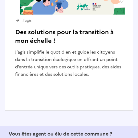
J’agis
Des solutions pour la transition à
mon échelle !
J’agis simplifie le quotidien et guide les citoyens
dans la transition écologique en offrant un point
d’entrée unique vers des outils pratiques, des aides
financières et des solutions locales.
I
t
e
Vous êtes agent ou élu de cette commune ?
m