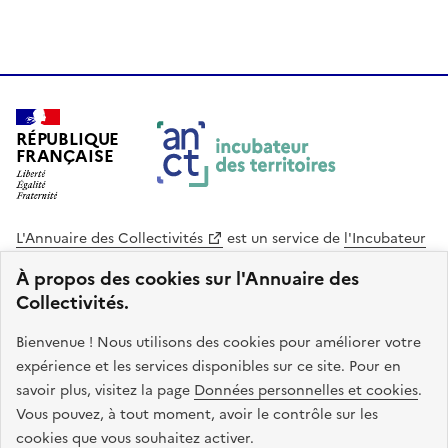
RÉPUBLIQUE
FRANÇAISE
L'Annuaire des Collectivités
est un service de
l'Incubateur
des Territoires
, une mission de
l'Agence Nationale de la
À propos des cookies sur l'Annuaire des
Cohésion des Territoires
. Le code source de ce site web
Collectivités.
est disponible en licence libre. Le design de ce site est conçu
avec le système de design de l’État.
Bienvenue ! Nous utilisons des cookies pour améliorer votre
expérience et les services disponibles sur ce site. Pour en
legifrance.gouv.fr
info.gouv.fr
savoir plus, visitez la page
Données personnelles et cookies
.
Vous pouvez, à tout moment, avoir le contrôle sur les
service-public.gouv.fr
data.gouv.fr
cookies que vous souhaitez activer.