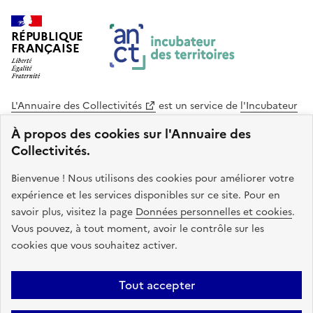
RÉPUBLIQUE
FRANÇAISE
L'Annuaire des Collectivités
est un service de
l'Incubateur
des Territoires
, une mission de
l'Agence Nationale de la
À propos des cookies sur l'Annuaire des
Cohésion des Territoires
. Le code source de ce site web
Collectivités.
est disponible en licence libre. Le design de ce site est conçu
avec le système de design de l’État.
Bienvenue ! Nous utilisons des cookies pour améliorer votre
expérience et les services disponibles sur ce site. Pour en
legifrance.gouv.fr
info.gouv.fr
savoir plus, visitez la page
Données personnelles et cookies
.
Vous pouvez, à tout moment, avoir le contrôle sur les
service-public.gouv.fr
data.gouv.fr
cookies que vous souhaitez activer.
Plan du site
Accessibilite : non conforme
Mentions légales
Tout accepter
Politique de confidentialité
Gestion des cookies
FAQ
Kit de