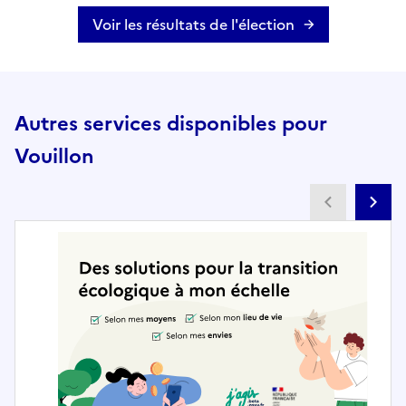
Voir les résultats de l'élection
Autres services disponibles pour
Vouillon
Partenai
Pa