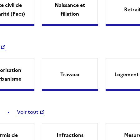
e civil de
Naissance et
Retrai
arité (Pacs)
filiation
orisation
Travaux
Logement 
rbanisme
Voir tout
rmis de
Infractions
Mesur