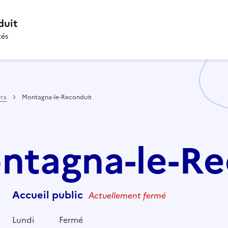
duit
tés
ura
Montagna-le-Reconduit
ontagna-le-R
Accueil public
Actuellement fermé
Lundi
Fermé