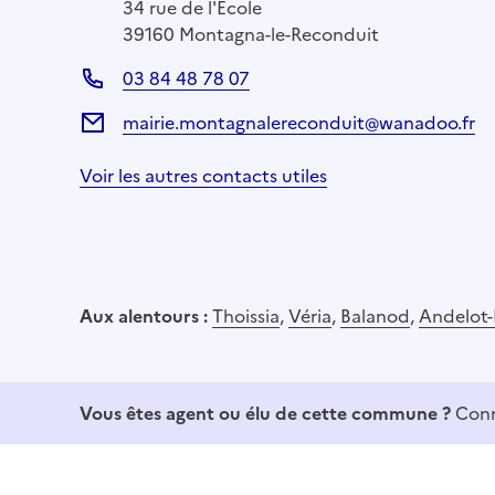
34 rue de l'École
39160 Montagna-le-Reconduit
03 84 48 78 07
mairie.montagnalereconduit@wanadoo.fr
Voir les autres contacts utiles
Aux alentours :
Thoissia
,
Véria
,
Balanod
,
Andelot-
Vous êtes agent ou élu de cette commune ?
Conn