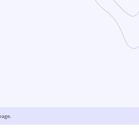
page.