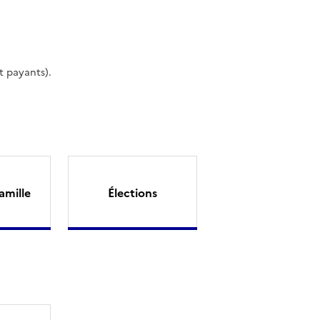
t payants).
amille
Élections