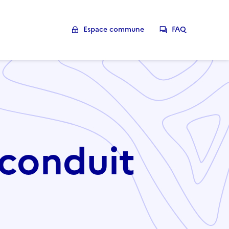
Espace commune
FAQ
econduit