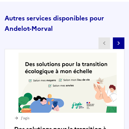
Autres services disponibles pour
Andelot-Morval
Partenai
Pa
J’agis