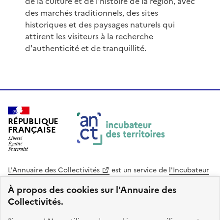
de la culture et de l'histoire de la région, avec
des marchés traditionnels, des sites
historiques et des paysages naturels qui
attirent les visiteurs à la recherche
d'authenticité et de tranquillité.
RÉPUBLIQUE
FRANÇAISE
L'Annuaire des Collectivités
est un service de
l'Incubateur
des Territoires
, une mission de
l'Agence Nationale de la
À propos des cookies sur l'Annuaire des
Cohésion des Territoires
. Le code source de ce site web
Collectivités.
est disponible en licence libre. Le design de ce site est conçu
avec le système de design de l’État.