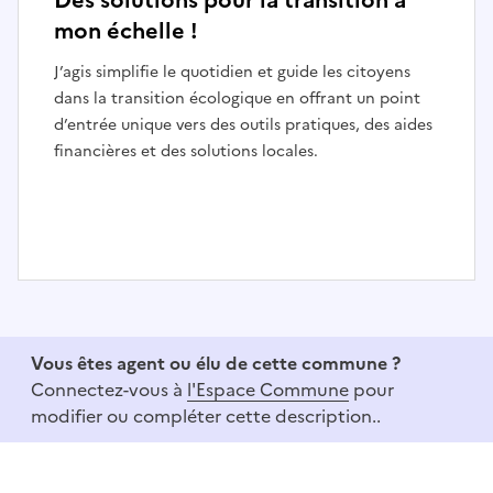
Des solutions pour la transition à
mon échelle !
J’agis simplifie le quotidien et guide les citoyens
dans la transition écologique en offrant un point
d’entrée unique vers des outils pratiques, des aides
financières et des solutions locales.
I
t
e
Vous êtes agent ou élu de cette commune ?
m
Connectez-vous à
l'Espace Commune
pour
1
modifier ou compléter cette description..
o
f
3