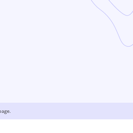
page.