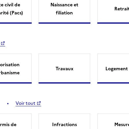
e civil de
Naissance et
Retrai
arité (Pacs)
filiation
orisation
Travaux
Logement 
rbanisme
Voir tout
rmis de
Infractions
Mesur