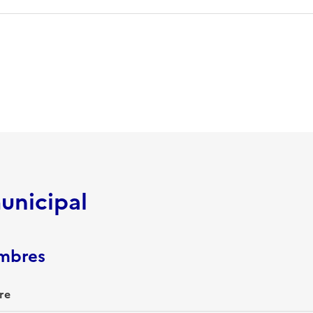
unicipal
embres
re