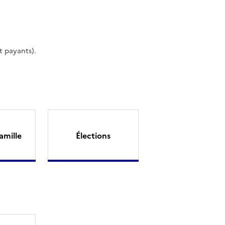
t payants).
amille
Élections