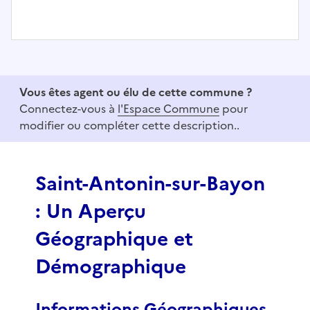
I
t
e
Vous êtes agent ou élu de cette commune ?
m
Connectez-vous à
l'Espace Commune
pour
1
modifier ou compléter cette description..
o
f
3
Saint-Antonin-sur-Bayon
: Un Aperçu
Géographique et
Démographique
Informations Géographiques