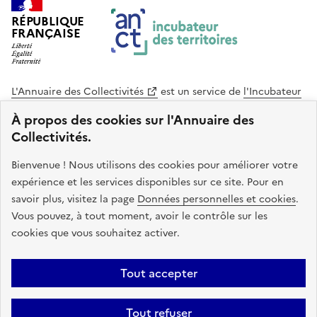
RÉPUBLIQUE
FRANÇAISE
L'Annuaire des Collectivités
est un service de
l'Incubateur
des Territoires
, une mission de
l'Agence Nationale de la
À propos des cookies sur l'Annuaire des
Cohésion des Territoires
. Le code source de ce site web
Collectivités.
est disponible en licence libre. Le design de ce site est conçu
avec le système de design de l’État.
Bienvenue ! Nous utilisons des cookies pour améliorer votre
expérience et les services disponibles sur ce site. Pour en
legifrance.gouv.fr
info.gouv.fr
savoir plus, visitez la page
Données personnelles et cookies
.
Vous pouvez, à tout moment, avoir le contrôle sur les
service-public.gouv.fr
data.gouv.fr
cookies que vous souhaitez activer.
Plan du site
Accessibilite : non conforme
Mentions légales
Tout accepter
Politique de confidentialité
Gestion des cookies
FAQ
Kit de
Tout refuser
communication
Statistiques
Code source