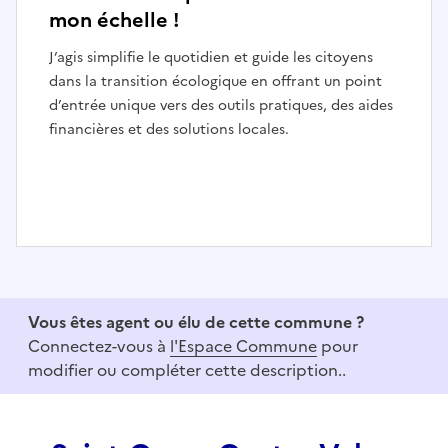
mon échelle !
J’agis simplifie le quotidien et guide les citoyens
dans la transition écologique en offrant un point
d’entrée unique vers des outils pratiques, des aides
financières et des solutions locales.
I
t
e
Vous êtes agent ou élu de cette commune ?
m
Connectez-vous à
l'Espace Commune
pour
1
modifier ou compléter cette description..
o
f
3