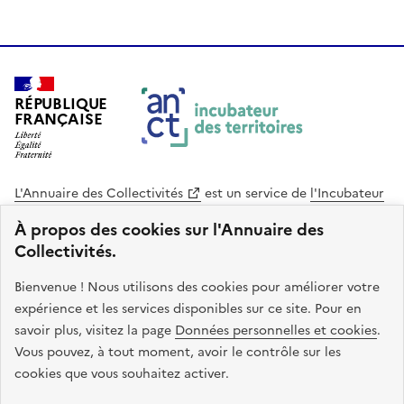
RÉPUBLIQUE
FRANÇAISE
L'Annuaire des Collectivités
est un service de
l'Incubateur
des Territoires
, une mission de
l'Agence Nationale de la
À propos des cookies sur l'Annuaire des
Cohésion des Territoires
. Le code source de ce site web
Collectivités.
est disponible en licence libre. Le design de ce site est conçu
avec le système de design de l’État.
Bienvenue ! Nous utilisons des cookies pour améliorer votre
expérience et les services disponibles sur ce site. Pour en
legifrance.gouv.fr
info.gouv.fr
savoir plus, visitez la page
Données personnelles et cookies
.
Vous pouvez, à tout moment, avoir le contrôle sur les
service-public.gouv.fr
data.gouv.fr
cookies que vous souhaitez activer.