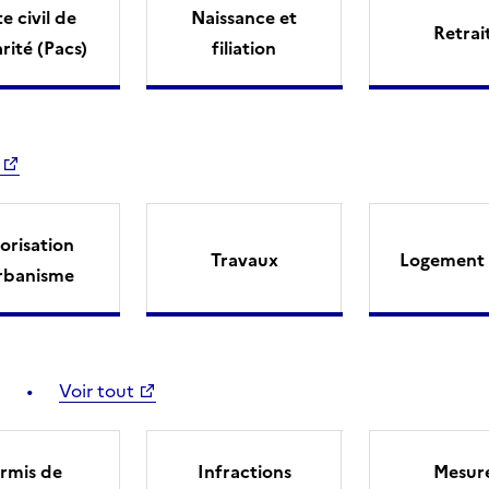
e civil de
Naissance et
Retrai
arité (Pacs)
filiation
orisation
Travaux
Logement 
rbanisme
Voir tout
rmis de
Infractions
Mesur