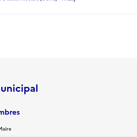
unicipal
embres
Maire