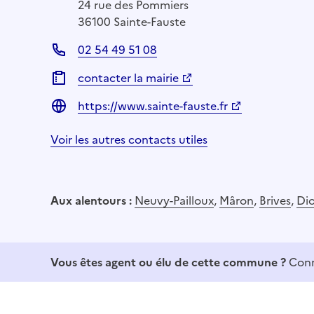
24 rue des Pommiers
36100 Sainte-Fauste
02 54 49 51 08
contacter la mairie
https://www.sainte-fauste.fr
Voir les autres contacts utiles
Aux alentours :
Neuvy-Pailloux
,
Mâron
,
Brives
,
Dio
Vous êtes agent ou élu de cette commune ?
Conn