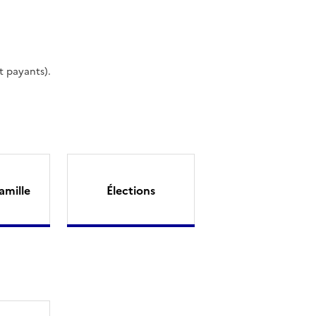
t payants).
amille
Élections