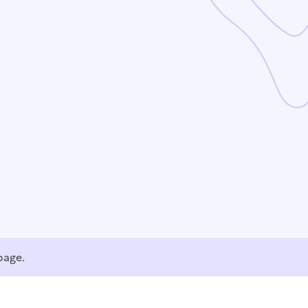
page.