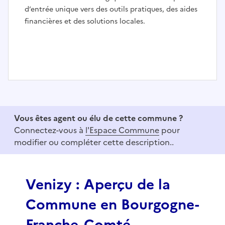
d’entrée unique vers des outils pratiques, des aides
financières et des solutions locales.
I
t
e
Vous êtes agent ou élu de cette commune ?
m
Connectez-vous à
l'Espace Commune
pour
1
modifier ou compléter cette description..
o
f
3
Venizy : Aperçu de la
Commune en Bourgogne-
Franche-Comté