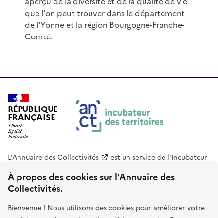
aperçu de la diversité et de la qualité de vie
que l'on peut trouver dans le département
de l'Yonne et la région Bourgogne-Franche-
Comté.
RÉPUBLIQUE
FRANÇAISE
L'Annuaire des Collectivités
est un service de
l'Incubateur
des Territoires
, une mission de
l'Agence Nationale de la
À propos des cookies sur l'Annuaire des
Cohésion des Territoires
. Le code source de ce site web
Collectivités.
est disponible en licence libre. Le design de ce site est conçu
avec le système de design de l’État.
Bienvenue ! Nous utilisons des cookies pour améliorer votre