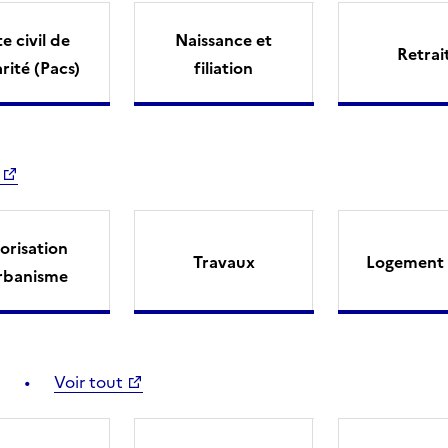
e civil de
Naissance et
Retrai
arité (Pacs)
filiation
orisation
Travaux
Logement 
rbanisme
Voir tout