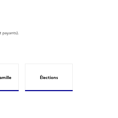
t payants).
amille
Élections