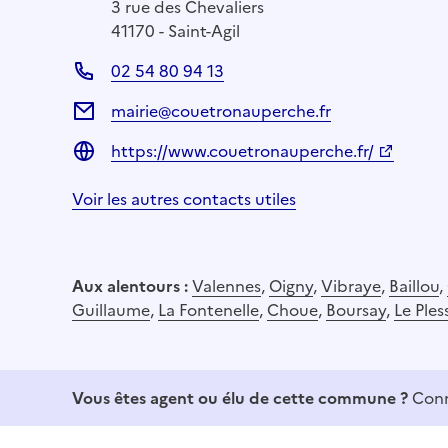
3 rue des Chevaliers
41170 - Saint-Agil
02 54 80 94 13
mairie@couetronauperche.fr
https://www.couetronauperche.fr/
Voir les autres contacts utiles
Aux alentours :
Valennes
,
Oigny
,
Vibraye
,
Baillou
,
Guillaume
,
La Fontenelle
,
Choue
,
Boursay
,
Le Ples
Vous êtes agent ou élu de cette commune ?
Conn