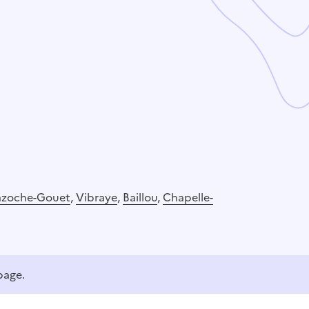
azoche-Gouet
,
Vibraye
,
Baillou
,
Chapelle-
page.