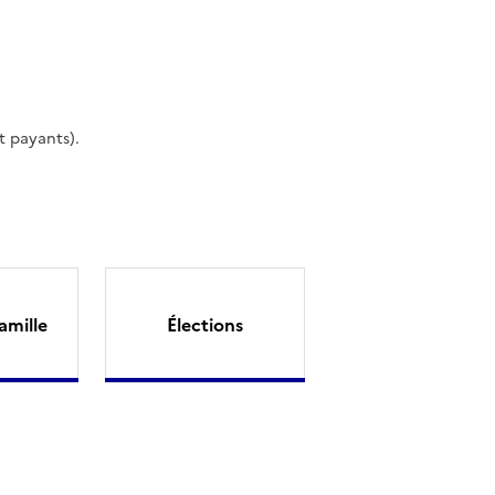
t payants).
amille
Élections