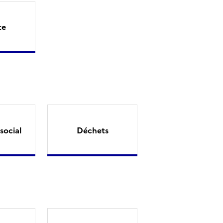
te
social
Déchets