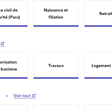
e civil de
Naissance et
Retrai
arité (Pacs)
filiation
orisation
Travaux
Logement 
rbanisme
Voir tout