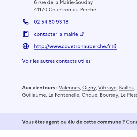
6 rue de la Mairie-Souday
41170 Couëtron-au-Perche
02 54 80 93 18
contacter la mairie
http://www.couetronauperche.fr
Voir les autres contacts utiles
Aux alentours :
Valennes
,
Oigny
,
Vibraye
,
Baillou
,
Guillaume
,
La Fontenelle
,
Choue
,
Boursay
,
Le Ples
Vous êtes agent ou élu de cette commune ?
Conn