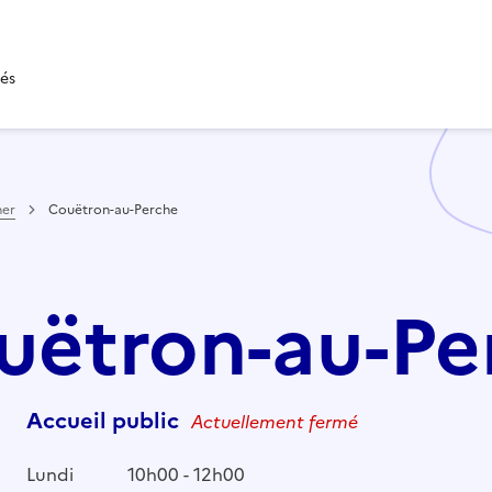
tés
her
Couëtron-au-Perche
ouëtron-au-Pe
Accueil public
Actuellement fermé
Lundi
10h00 - 12h00