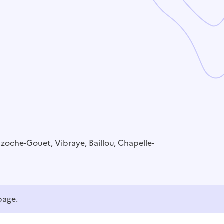
azoche-Gouet
,
Vibraye
,
Baillou
,
Chapelle-
page.