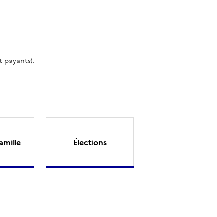
t payants).
amille
Élections