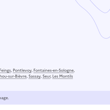
Feings
,
Pontlevoy
,
Fontaines-en-Sologne
,
ou-sur-Bièvre
,
Sassay
,
Seur
,
Les Montils
page.