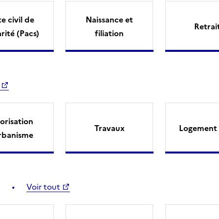
e civil de
Naissance et
Retrai
arité (Pacs)
filiation
orisation
Travaux
Logement 
rbanisme
Voir tout