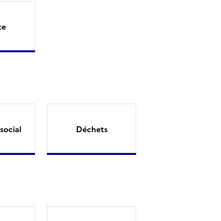
te
social
Déchets