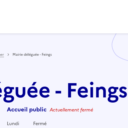
her
Mairie déléguée - Feings
éguée - Feings
Accueil public
Actuellement fermé
Lundi
Fermé