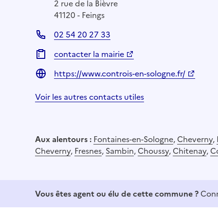
2 rue de la Bièvre
41120 - Feings
02 54 20 27 33
contacter la mairie
https://www.controis-en-sologne.fr/
Voir les autres contacts utiles
Aux alentours :
Fontaines-en-Sologne
,
Cheverny
,
Cheverny
,
Fresnes
,
Sambin
,
Choussy
,
Chitenay
,
C
Vous êtes agent ou élu de cette commune ?
Conn